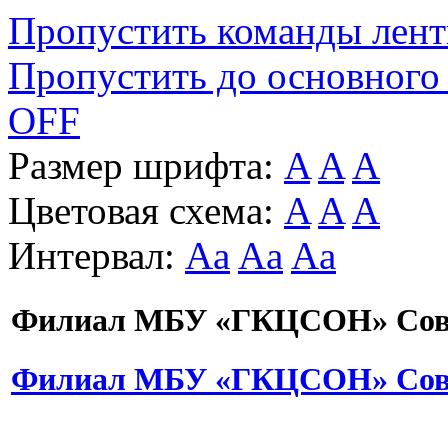
Пропустить команды лен
Пропустить до основного
OFF
Размер шрифта:
A
A
A
Цветовая схема:
A
A
A
Интервал:
Aa
Aa
Aa
Филиал МБУ «ГКЦСОН» Сове
Филиал МБУ «ГКЦСОН» Сове