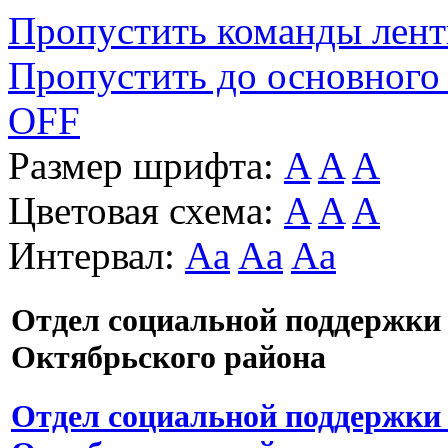
Пропустить команды лен
Пропустить до основного
OFF
Размер шрифта:
A
A
A
Цветовая схема:
A
A
A
Интервал:
Aa
Aa
Aa
Отдел социальной поддержки
Октябрьского района
Отдел социальной поддержки