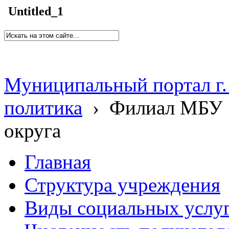
Untitled_1
Муниципальный портал г.
политика
›
Филиал МБУ 
округа
Главная
Структура учреждения
Виды социальных услу