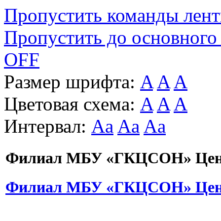
Пропустить команды лен
Пропустить до основного
OFF
Размер шрифта:
A
A
A
Цветовая схема:
A
A
A
Интервал:
Aa
Aa
Aa
Филиал МБУ «ГКЦСОН» Цент
Филиал МБУ «ГКЦСОН» Цент