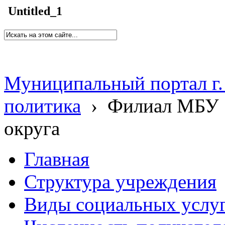
Untitled_1
Муниципальный портал г.
политика
›
Филиал МБУ 
округа
Главная
Структура учреждения
Виды социальных услу