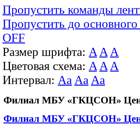
Пропустить команды лен
Пропустить до основного
OFF
Размер шрифта:
A
A
A
Цветовая схема:
A
A
A
Интервал:
Aa
Aa
Aa
Филиал МБУ «ГКЦСОН» Цент
Филиал МБУ «ГКЦСОН» Цент