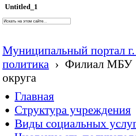
Untitled_1
Муниципальный портал г.
политика
›
Филиал МБУ 
округа
Главная
Структура учреждения
Виды социальных услу