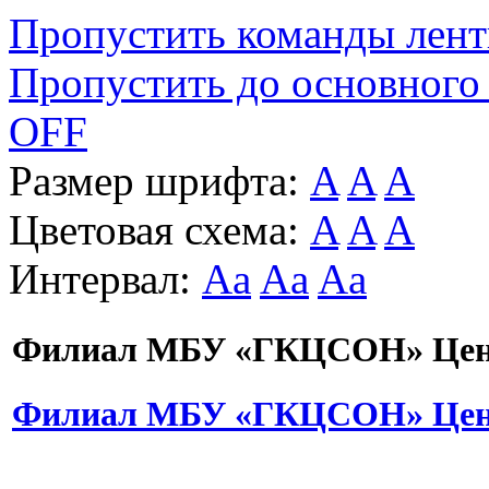
Пропустить команды лен
Пропустить до основного
OFF
Размер шрифта:
A
A
A
Цветовая схема:
A
A
A
Интервал:
Aa
Aa
Aa
Филиал МБУ «ГКЦСОН» Цент
Филиал МБУ «ГКЦСОН» Цент