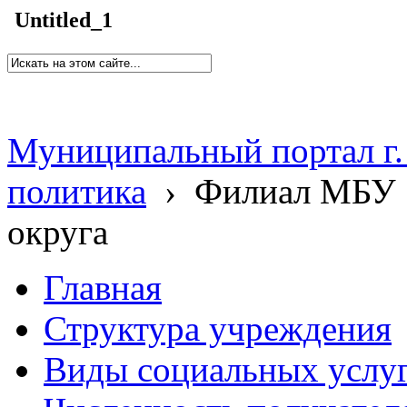
Untitled_1
Муниципальный портал г.
политика
›
Филиал МБУ 
округа
Главная
Структура учреждения
Виды социальных услу