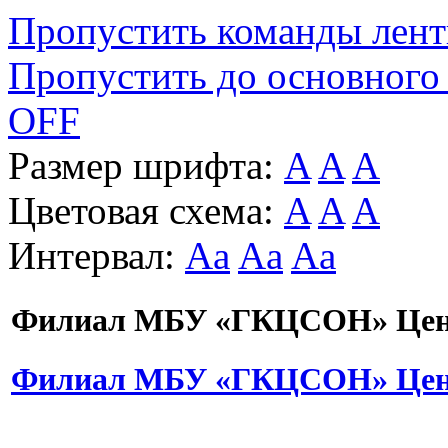
Пропустить команды лен
Пропустить до основного
OFF
Размер шрифта:
A
A
A
Цветовая схема:
A
A
A
Интервал:
Aa
Aa
Aa
Филиал МБУ «ГКЦСОН» Цент
Филиал МБУ «ГКЦСОН» Цент