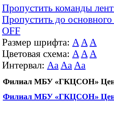
Пропустить команды лен
Пропустить до основного
OFF
Размер шрифта:
A
A
A
Цветовая схема:
A
A
A
Интервал:
Aa
Aa
Aa
Филиал МБУ «ГКЦСОН» Цент
Филиал МБУ «ГКЦСОН» Цент