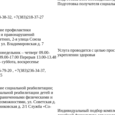
Подготовка получателя социальн
3-38-32, +7(383)218-37-27
ние профилактики
и и правонарушений
тних, 2-я улица Союза
 ул. Владимировская д. 7
Услуга проводится с целью про
онедельник – четверг 09.00-
укреплении здоровья
09.00-17.00 Перерыв 13.00-13.48
 суббота, воскресенье
5-79-20 , +7(383)236-34-37,
45
ие социальной реабилитации;
альной реабилитации детей и
ограниченными физическими и
зможностями, ул. Советская д.
никовская д. 2/1 Служба «Со-
Индивидуальный подбор компле