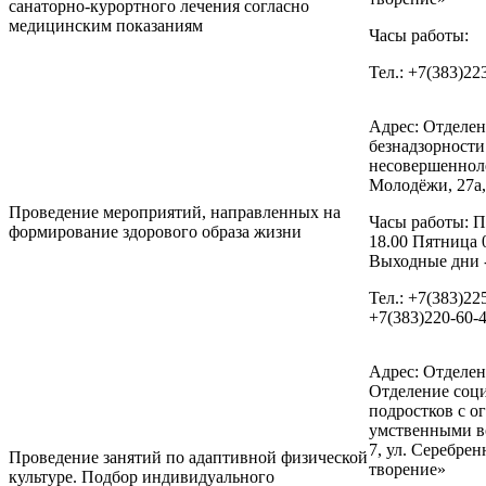
санаторно-курортного лечения согласно
медицинским показаниям
Часы работы:
Тел.: +7(383)22
Адрес: Отделе
безнадзорност
несовершенноле
Молодёжи, 27а,
Проведение мероприятий, направленных на
Часы работы: П
формирование здорового образа жизни
18.00 Пятница 
Выходные дни -
Тел.: +7(383)22
+7(383)220-60-
Адрес: Отделен
Отделение соци
подростков с 
умственными во
7, ул. Серебрен
Проведение занятий по адаптивной физической
творение»
культуре. Подбор индивидуального