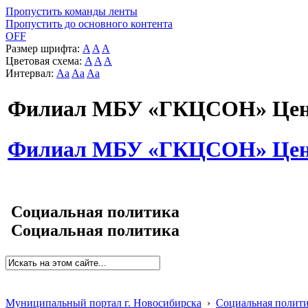
Пропустить команды ленты
Пропустить до основного контента
OFF
Размер шрифта:
A
A
A
Цветовая схема:
A
A
A
Интервал:
Aa
Aa
Aa
Филиал МБУ «ГКЦСОН» Цент
Филиал МБУ «ГКЦСОН» Цент
Социальная политика
Социальная политика
Муниципальный портал г. Новосибирска
›
Социальная полит