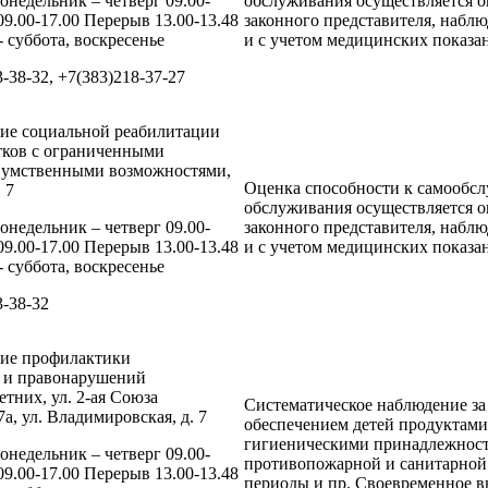
онедельник – четверг 09.00-
обслуживания осуществляется о
09.00-17.00 Перерыв 13.00-13.48
законного представителя, набл
 суббота, воскресенье
и с учетом медицинских показа
3-38-32, +7(383)218-37-27
ние социальной реабилитации
тков с ограниченными
 умственными возможностями,
Оценка способности к самообс
 7
обслуживания осуществляется о
онедельник – четверг 09.00-
законного представителя, набл
09.00-17.00 Перерыв 13.00-13.48
и с учетом медицинских показа
 суббота, воскресенье
3-38-32
ние профилактики
и и правонарушений
тних, ул. 2-ая Союза
Систематическое наблюдение за 
а, ул. Владимировская, д. 7
обеспечением детей продуктами
гигиеническими принадлежностя
онедельник – четверг 09.00-
противопожарной и санитарной
09.00-17.00 Перерыв 13.00-13.48
периоды и пр. Своевременное 