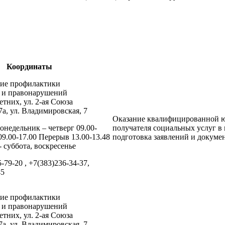
Координаты
ние профилактики
и и правонарушений
тних, ул. 2-ая Союза
7а, ул. Владимировская, 7
Оказание квалифицированной ю
онедельник – четверг 09.00-
получателя социальных услуг в 
09.00-17.00 Перерыв 13.00-13.48
подготовка заявлений и докуме
 суббота, воскресенье
5-79-20 , +7(383)236-34-37,
45
ние профилактики
и и правонарушений
тних, ул. 2-ая Союза
7а, ул. Владимировская, 7