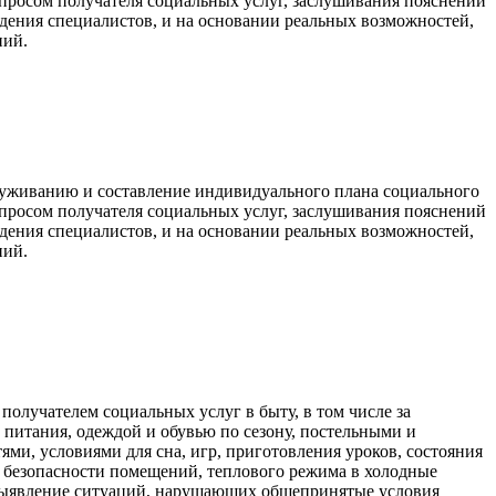
просом получателя социальных услуг, заслушивания пояснений
юдения специалистов, и на основании реальных возможностей,
ний.
луживанию и составление индивидуального плана социального
просом получателя социальных услуг, заслушивания пояснений
юдения специалистов, и на основании реальных возможностей,
ний.
получателем социальных услуг в быту, в том числе за
 питания, одеждой и обувью по сезону, постельными и
ми, условиями для сна, игр, приготовления уроков, состояния
 безопасности помещений, теплового режима в холодные
выявление ситуаций, нарушающих общепринятые условия