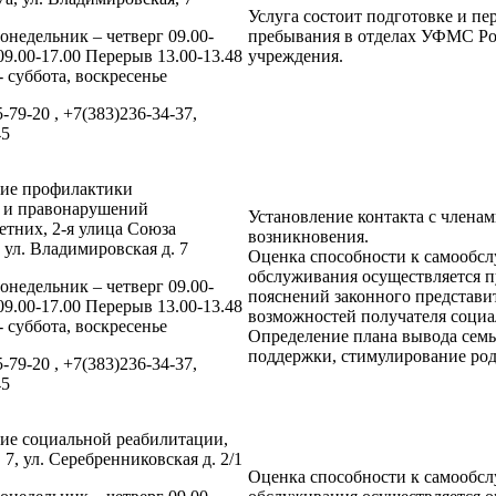
Услуга состоит подготовке и пе
онедельник – четверг 09.00-
пребывания в отделах УФМС Рос
09.00-17.00 Перерыв 13.00-13.48
учреждения.
 суббота, воскресенье
5-79-20 , +7(383)236-34-37,
45
ние профилактики
и и правонарушений
Установление контакта с члена
тних, 2-я улица Союза
возникновения.
 ул. Владимировская д. 7
Оценка способности к самообс
обслуживания осуществляется п
онедельник – четверг 09.00-
пояснений законного представи
09.00-17.00 Перерыв 13.00-13.48
возможностей получателя социа
 суббота, воскресенье
Определение плана вывода семь
поддержки, стимулирование ро
5-79-20 , +7(383)236-34-37,
45
ие социальной реабилитации,
. 7, ул. Серебренниковская д. 2/1
Оценка способности к самообс