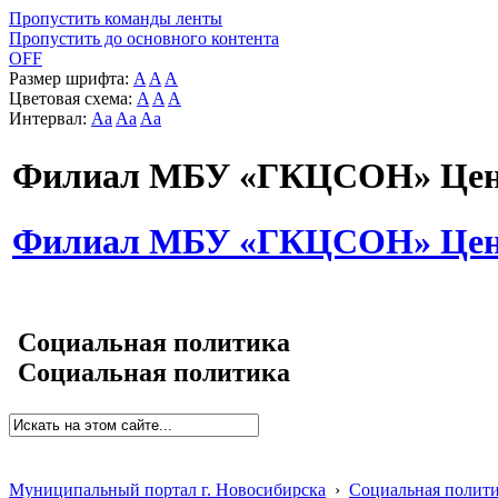
Пропустить команды ленты
Пропустить до основного контента
OFF
Размер шрифта:
A
A
A
Цветовая схема:
A
A
A
Интервал:
Aa
Aa
Aa
Филиал МБУ «ГКЦСОН» Цент
Филиал МБУ «ГКЦСОН» Цент
Социальная политика
Социальная политика
Муниципальный портал г. Новосибирска
›
Социальная полит