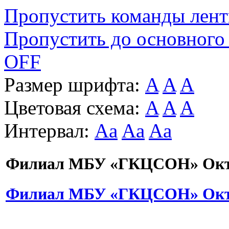
Пропустить команды лен
Пропустить до основного
OFF
Размер шрифта:
A
A
A
Цветовая схема:
A
A
A
Интервал:
Aa
Aa
Aa
Филиал МБУ «ГКЦСОН» Октя
Филиал МБУ «ГКЦСОН» Октя