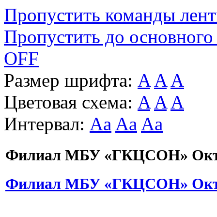
Пропустить команды лен
Пропустить до основного
OFF
Размер шрифта:
A
A
A
Цветовая схема:
A
A
A
Интервал:
Aa
Aa
Aa
Филиал МБУ «ГКЦСОН» Октя
Филиал МБУ «ГКЦСОН» Октя