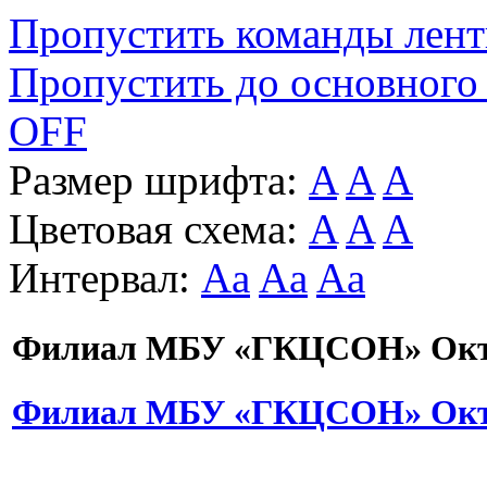
Пропустить команды лен
Пропустить до основного
OFF
Размер шрифта:
A
A
A
Цветовая схема:
A
A
A
Интервал:
Aa
Aa
Aa
Филиал МБУ «ГКЦСОН» Октя
Филиал МБУ «ГКЦСОН» Октя