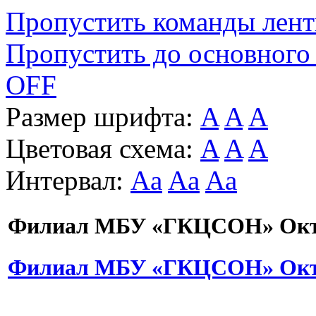
Пропустить команды лен
Пропустить до основного
OFF
Размер шрифта:
A
A
A
Цветовая схема:
A
A
A
Интервал:
Aa
Aa
Aa
Филиал МБУ «ГКЦСОН» Октя
Филиал МБУ «ГКЦСОН» Октя