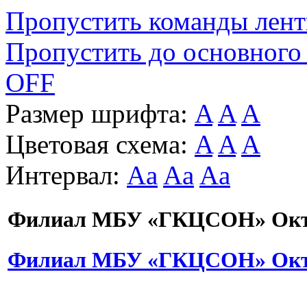
Пропустить команды лен
Пропустить до основного
OFF
Размер шрифта:
A
A
A
Цветовая схема:
A
A
A
Интервал:
Aa
Aa
Aa
Филиал МБУ «ГКЦСОН» Октя
Филиал МБУ «ГКЦСОН» Октя