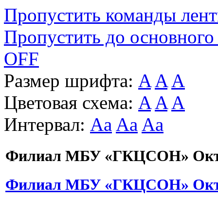
Пропустить команды лен
Пропустить до основного
OFF
Размер шрифта:
A
A
A
Цветовая схема:
A
A
A
Интервал:
Aa
Aa
Aa
Филиал МБУ «ГКЦСОН» Октя
Филиал МБУ «ГКЦСОН» Октя