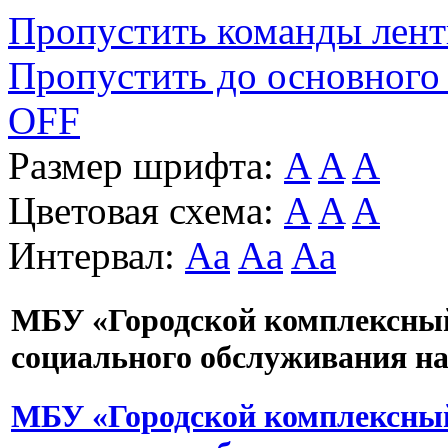
Пропустить команды лен
Пропустить до основного
OFF
Размер шрифта:
A
A
A
Цветовая схема:
A
A
A
Интервал:
Aa
Aa
Aa
МБУ «Городской комплексны
социального обслуживания н
МБУ «Городской комплексны