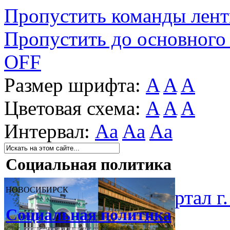
Пропустить команды лен
Пропустить до основного
OFF
Размер шрифта:
A
A
A
Цветовая схема:
A
A
A
Интервал:
Aa
Aa
Aa
Социальная политика
НОВОСИБИРСК
Муниципальный портал г.
Социальная политика
политика