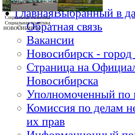
Главная
Выбранный в д
Социальная политика
Обратная связь
Социальная политика
НОВОСИБИРСК
Вакансии
Новосибирск - город
Страница на Официал
Новосибирска
Уполномоченный по 
Комиссия по делам н
их прав
Информационный пор