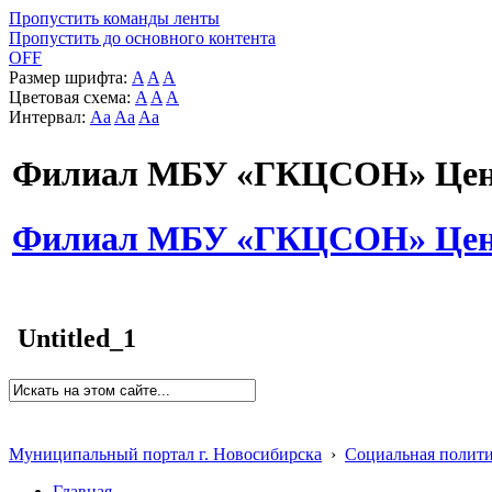
Пропустить команды ленты
Пропустить до основного контента
OFF
Размер шрифта:
A
A
A
Цветовая схема:
A
A
A
Интервал:
Aa
Aa
Aa
Филиал МБУ «ГКЦСОН» Цент
Филиал МБУ «ГКЦСОН» Цент
Untitled_1
Муниципальный портал г. Новосибирска
›
Социальная полит
Главная