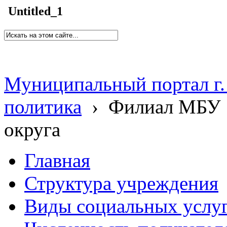
Untitled_1
Муниципальный портал г.
политика
›
Филиал МБУ 
округа
Главная
Структура учреждения
Виды социальных услу