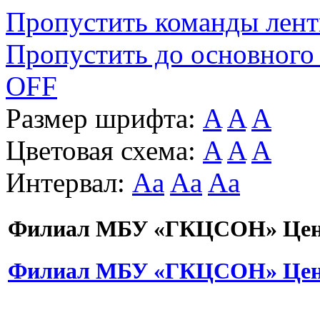
Пропустить команды лен
Пропустить до основного
OFF
Размер шрифта:
A
A
A
Цветовая схема:
A
A
A
Интервал:
Aa
Aa
Aa
Филиал МБУ «ГКЦСОН» Цент
Филиал МБУ «ГКЦСОН» Цент