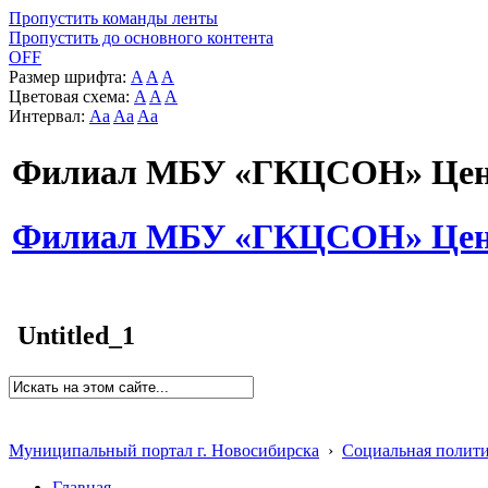
Пропустить команды ленты
Пропустить до основного контента
OFF
Размер шрифта:
A
A
A
Цветовая схема:
A
A
A
Интервал:
Aa
Aa
Aa
Филиал МБУ «ГКЦСОН» Цент
Филиал МБУ «ГКЦСОН» Цент
Untitled_1
Муниципальный портал г. Новосибирска
›
Социальная полит
Главная