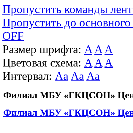
Пропустить команды лен
Пропустить до основного
OFF
Размер шрифта:
A
A
A
Цветовая схема:
A
A
A
Интервал:
Aa
Aa
Aa
Филиал МБУ «ГКЦСОН» Цент
Филиал МБУ «ГКЦСОН» Цент