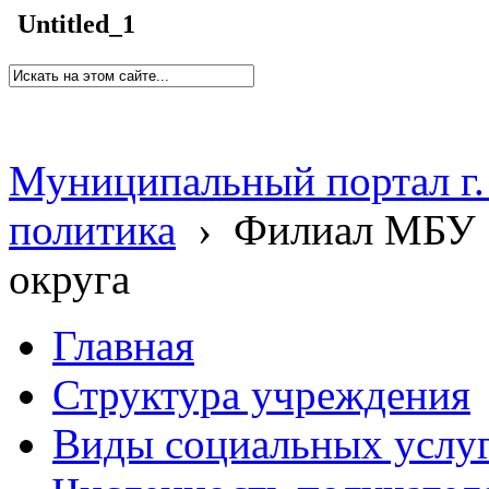
Untitled_1
Муниципальный портал г.
политика
›
Филиал МБУ 
округа
Главная
Структура учреждения
Виды социальных услу