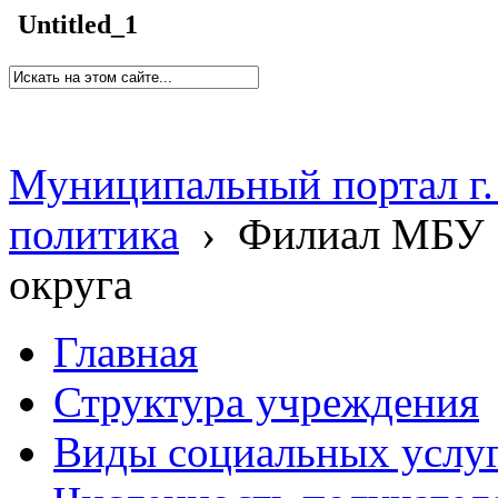
Untitled_1
Муниципальный портал г.
политика
›
Филиал МБУ 
округа
Главная
Структура учреждения
Виды социальных услу