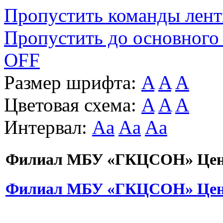
Пропустить команды лен
Пропустить до основного
OFF
Размер шрифта:
A
A
A
Цветовая схема:
A
A
A
Интервал:
Aa
Aa
Aa
Филиал МБУ «ГКЦСОН» Цент
Филиал МБУ «ГКЦСОН» Цент