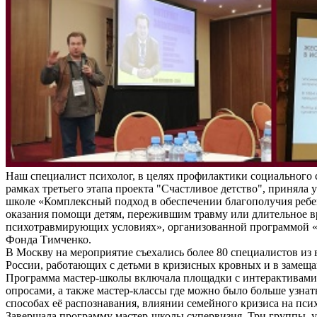
Наш специалист психолог, в целях профилактики социального 
рамках третьего этапа проекта "Счастливое детство", приняла у
школе «Комплексный подход в обеспечении благополучия ребе
оказания помощи детям, пережившим травму или длительное 
психотравмирующих условиях», организованной программой «
Фонда Тимченко.
В Москву на мероприятие съехались более 80 специалистов из 
России, работающих с детьми в кризисных кровных и в замещ
Программа мастер-школы включала площадки с интерактивам
опросами, а также мастер-классы где можно было больше узнат
способах её распознавания, влиянии семейного кризиса на пси
Завершала программу мастер-школы супервизия. Три группы, 