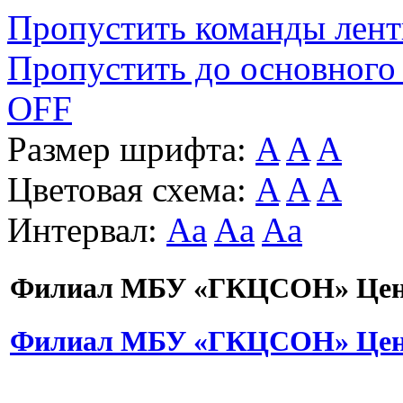
Пропустить команды лен
Пропустить до основного
OFF
Размер шрифта:
A
A
A
Цветовая схема:
A
A
A
Интервал:
Aa
Aa
Aa
Филиал МБУ «ГКЦСОН» Цент
Филиал МБУ «ГКЦСОН» Цент