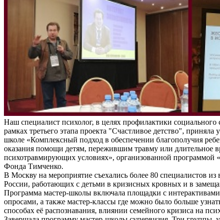
Наш специалист психолог, в целях профилактики социального 
рамках третьего этапа проекта "Счастливое детство", приняла у
школе «Комплексный подход в обеспечении благополучия ребе
оказания помощи детям, пережившим травму или длительное 
психотравмирующих условиях», организованной программой «
Фонда Тимченко.
В Москву на мероприятие съехались более 80 специалистов из 
России, работающих с детьми в кризисных кровных и в замещ
Программа мастер-школы включала площадки с интерактивам
опросами, а также мастер-классы где можно было больше узнат
способах её распознавания, влиянии семейного кризиса на пси
Завершала программу мастер-школы супервизия. Три группы, 