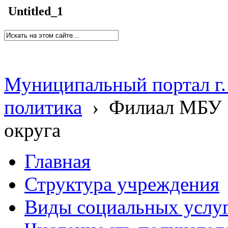
Untitled_1
Муниципальный портал г.
политика
›
Филиал МБУ 
округа
Главная
Структура учреждения
Виды социальных услу