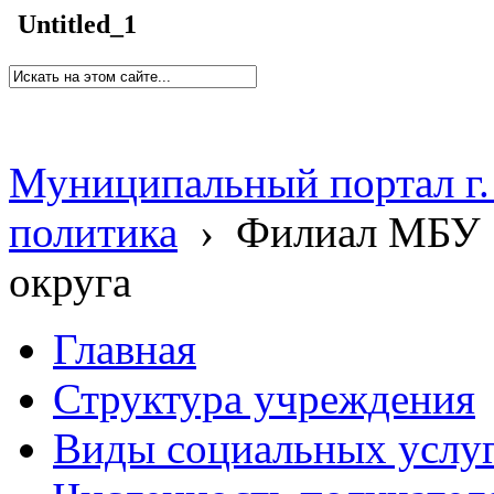
Untitled_1
Муниципальный портал г.
политика
›
Филиал МБУ 
округа
Главная
Структура учреждения
Виды социальных услу