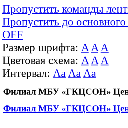
Пропустить команды лен
Пропустить до основного
OFF
Размер шрифта:
A
A
A
Цветовая схема:
A
A
A
Интервал:
Aa
Aa
Aa
Филиал МБУ «ГКЦСОН» Цент
Филиал МБУ «ГКЦСОН» Цент