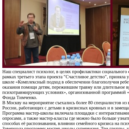
Наш специалист психолог, в целях профилактики социального 
рамках третьего этапа проекта "Счастливое детство", приняла у
школе «Комплексный подход в обеспечении благополучия ребе
оказания помощи детям, пережившим травму или длительное 
психотравмирующих условиях», организованной программой «
Фонда Тимченко.
В Москву на мероприятие съехались более 80 специалистов из 
России, работающих с детьми в кризисных кровных и в замещ
Программа мастер-школы включала площадки с интерактивам
опросами, а также мастер-классы где можно было больше узнат
способах её распознавания, влиянии семейного кризиса на пси
Завершала программу мастер-школы супервизия. Три группы, 