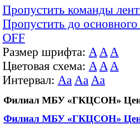
Пропустить команды лен
Пропустить до основного
OFF
Размер шрифта:
A
A
A
Цветовая схема:
A
A
A
Интервал:
Aa
Aa
Aa
Филиал МБУ «ГКЦСОН» Цент
Филиал МБУ «ГКЦСОН» Цент