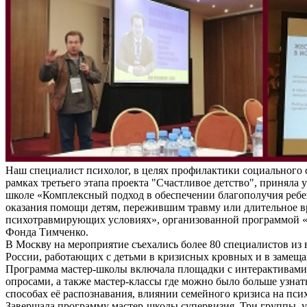
Наш специалист психолог, в целях профилактики социального 
рамках третьего этапа проекта "Счастливое детство", приняла у
школе «Комплексный подход в обеспечении благополучия ребе
оказания помощи детям, пережившим травму или длительное 
психотравмирующих условиях», организованной программой «
Фонда Тимченко.
В Москву на мероприятие съехались более 80 специалистов из 
России, работающих с детьми в кризисных кровных и в замещ
Программа мастер-школы включала площадки с интерактивам
опросами, а также мастер-классы где можно было больше узнат
способах её распознавания, влиянии семейного кризиса на пси
Завершала программу мастер-школы супервизия. Три группы, 