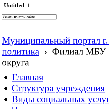
Untitled_1
Муниципальный портал г.
политика
›
Филиал МБУ 
округа
Главная
Структура учреждения
Виды социальных услу