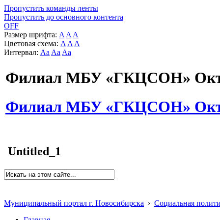
Пропустить команды ленты
Пропустить до основного контента
OFF
Размер шрифта:
A
A
A
Цветовая схема:
A
A
A
Интервал:
Aa
Aa
Aa
Филиал МБУ «ГКЦСОН» Октя
Филиал МБУ «ГКЦСОН» Октя
Untitled_1
Муниципальный портал г. Новосибирска
›
Социальная полит
Главная