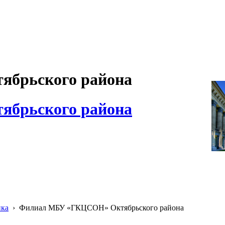
брьского района
брьского района
ика
›
Филиал МБУ «ГКЦСОН» Октябрьского района