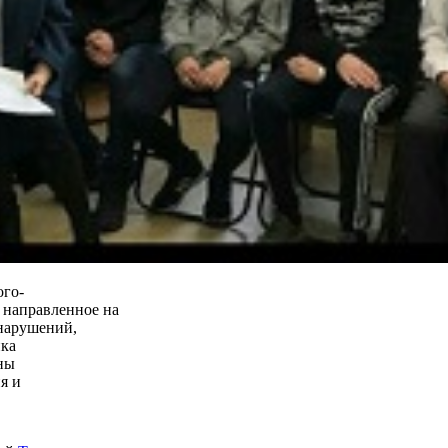
ого-
 направленное на
нарушений,
ика
ны
я и