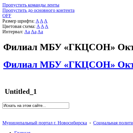
Пропустить команды ленты
Пропустить до основного контента
OFF
Размер шрифта:
A
A
A
Цветовая схема:
A
A
A
Интервал:
Aa
Aa
Aa
Филиал МБУ «ГКЦСОН» Октя
Филиал МБУ «ГКЦСОН» Октя
Untitled_1
Муниципальный портал г. Новосибирска
›
Социальная полит
Главная