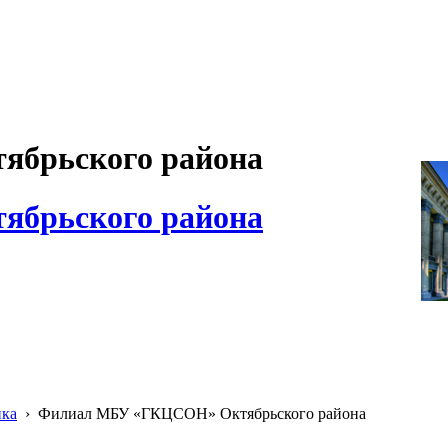
брьского района
брьского района
ика
›
Филиал МБУ «ГКЦСОН» Октябрьского района