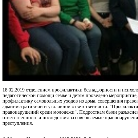
18.02.2019 отделением профилактики безнадзорности и психол
педагогической помощи семье и детям проведено мероприятие,
профилактику самовольных уходов из дома, совершения право
административной и уголовной ответственности: "Профилакт
правонарушений среди молодежи". Подросткам были разъясне
ответственность и последствия за совершаемые правонарушени
преступления.