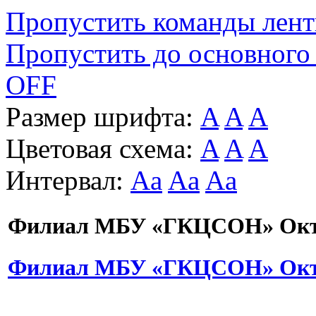
Пропустить команды лен
Пропустить до основного
OFF
Размер шрифта:
A
A
A
Цветовая схема:
A
A
A
Интервал:
Aa
Aa
Aa
Филиал МБУ «ГКЦСОН» Октя
Филиал МБУ «ГКЦСОН» Октя