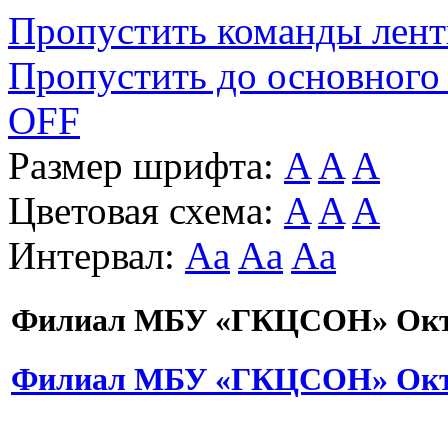
Пропустить команды лен
Пропустить до основного
OFF
Размер шрифта:
A
A
A
Цветовая схема:
A
A
A
Интервал:
Aa
Aa
Aa
Филиал МБУ «ГКЦСОН» Октя
Филиал МБУ «ГКЦСОН» Октя