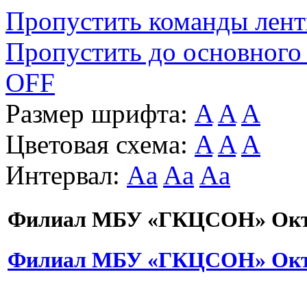
Пропустить команды лен
Пропустить до основного
OFF
Размер шрифта:
A
A
A
Цветовая схема:
A
A
A
Интервал:
Aa
Aa
Aa
Филиал МБУ «ГКЦСОН» Октя
Филиал МБУ «ГКЦСОН» Октя