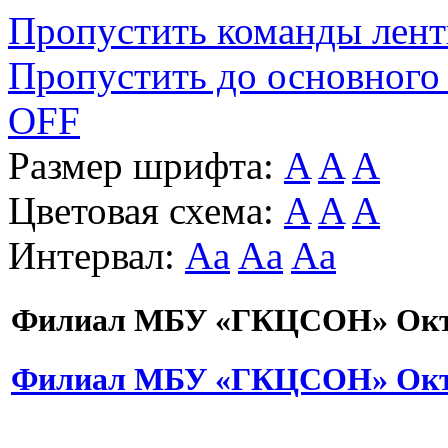
Пропустить команды лен
Пропустить до основного
OFF
Размер шрифта:
A
A
A
Цветовая схема:
A
A
A
Интервал:
Aa
Aa
Aa
Филиал МБУ «ГКЦСОН» Октя
Филиал МБУ «ГКЦСОН» Октя