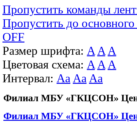
Пропустить команды лен
Пропустить до основного
OFF
Размер шрифта:
A
A
A
Цветовая схема:
A
A
A
Интервал:
Aa
Aa
Aa
Филиал МБУ «ГКЦСОН» Цент
Филиал МБУ «ГКЦСОН» Цент