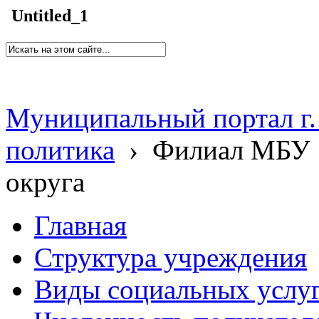
Untitled_1
Муниципальный портал г.
политика
›
Филиал МБУ 
округа
Главная
Структура учреждения
Виды социальных услу