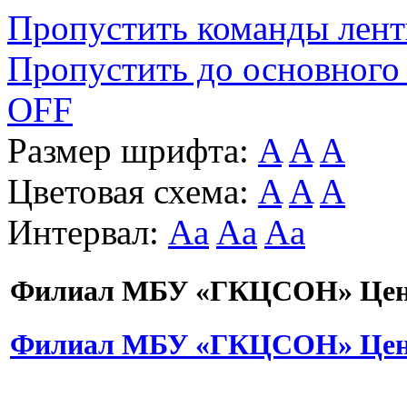
Пропустить команды лен
Пропустить до основного
OFF
Размер шрифта:
A
A
A
Цветовая схема:
A
A
A
Интервал:
Aa
Aa
Aa
Филиал МБУ «ГКЦСОН» Цент
Филиал МБУ «ГКЦСОН» Цент