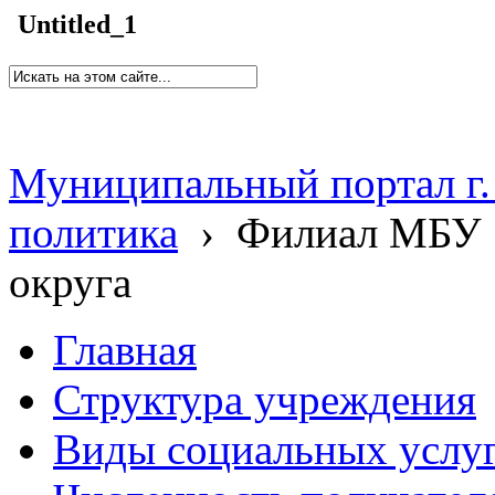
Untitled_1
Муниципальный портал г.
политика
›
Филиал МБУ 
округа
Главная
Структура учреждения
Виды социальных услу