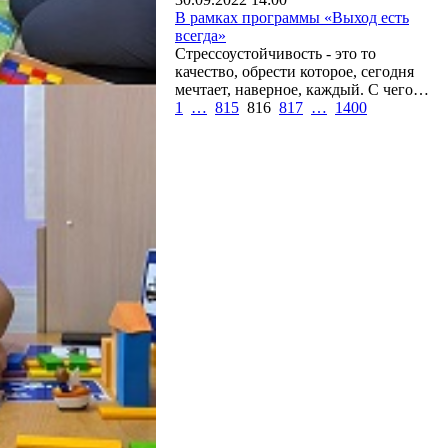
В рамках программы «Выход есть
всегда»
Стрессоустойчивость - это то
качество, обрести которое, сегодня
мечтает, наверное, каждый. С чего…
1
…
815
816
817
…
1400