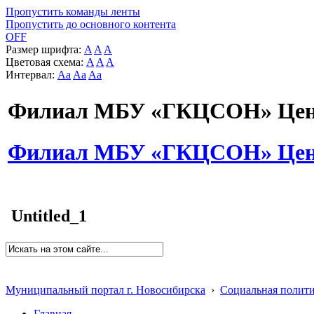
Пропустить команды ленты
Пропустить до основного контента
OFF
Размер шрифта:
A
A
A
Цветовая схема:
A
A
A
Интервал:
Aa
Aa
Aa
Филиал МБУ «ГКЦСОН» Цент
Филиал МБУ «ГКЦСОН» Цент
Untitled_1
Муниципальный портал г. Новосибирска
›
Социальная полит
Главная