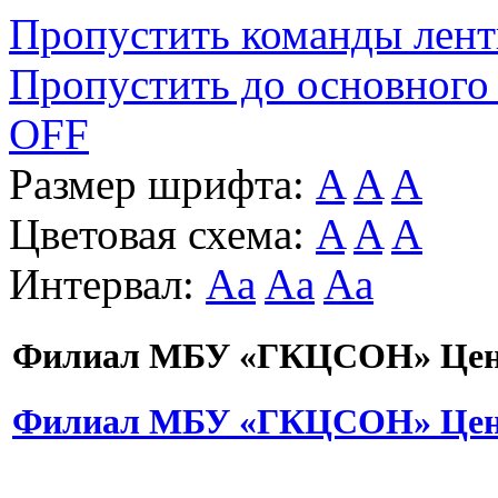
Пропустить команды лен
Пропустить до основного
OFF
Размер шрифта:
A
A
A
Цветовая схема:
A
A
A
Интервал:
Aa
Aa
Aa
Филиал МБУ «ГКЦСОН» Цент
Филиал МБУ «ГКЦСОН» Цент