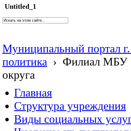
Untitled_1
Муниципальный портал г.
политика
›
Филиал МБУ 
округа
Главная
Структура учреждения
Виды социальных услу