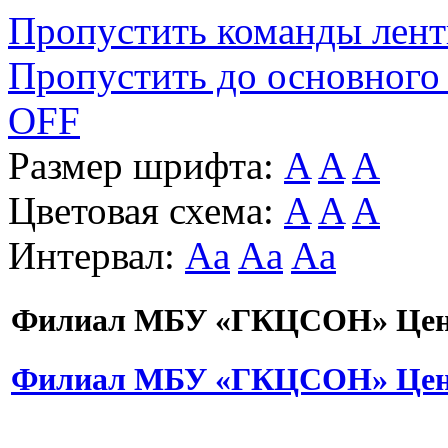
Пропустить команды лен
Пропустить до основного
OFF
Размер шрифта:
A
A
A
Цветовая схема:
A
A
A
Интервал:
Aa
Aa
Aa
Филиал МБУ «ГКЦСОН» Цент
Филиал МБУ «ГКЦСОН» Цент