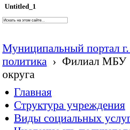
Untitled_1
Муниципальный портал г.
политика
›
Филиал МБУ 
округа
Главная
Структура учреждения
Виды социальных услу