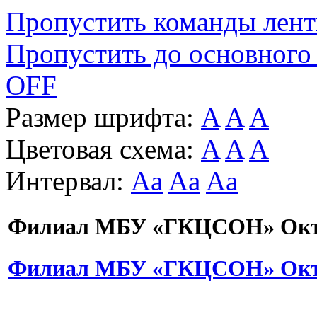
Пропустить команды лен
Пропустить до основного
OFF
Размер шрифта:
A
A
A
Цветовая схема:
A
A
A
Интервал:
Aa
Aa
Aa
Филиал МБУ «ГКЦСОН» Октя
Филиал МБУ «ГКЦСОН» Октя