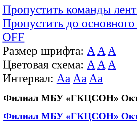
Пропустить команды лен
Пропустить до основного
OFF
Размер шрифта:
A
A
A
Цветовая схема:
A
A
A
Интервал:
Aa
Aa
Aa
Филиал МБУ «ГКЦСОН» Октя
Филиал МБУ «ГКЦСОН» Октя