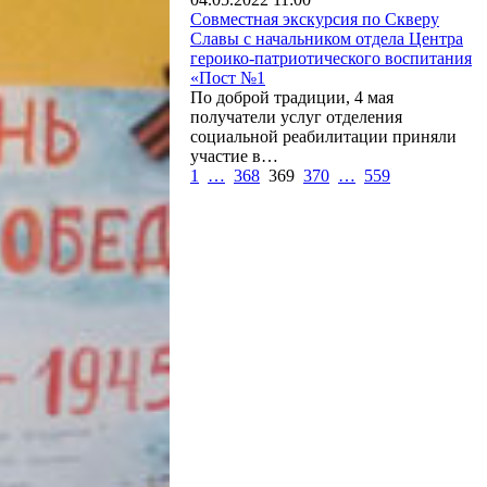
Совместная экскурсия по Скверу
Славы с начальником отдела Центра
героико-патриотического воспитания
«Пост №1
По доброй традиции, 4 мая
получатели услуг отделения
социальной реабилитации приняли
участие в…
1
…
368
369
370
…
559