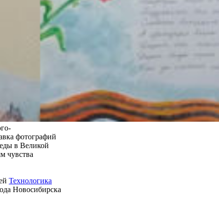
го-
тавка фотографий
еды в Великой
м чувства
ией
Технологика
рода Новосибирска