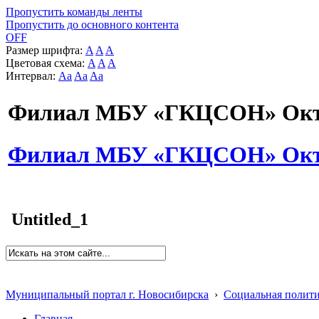
Пропустить команды ленты
Пропустить до основного контента
OFF
Размер шрифта:
A
A
A
Цветовая схема:
A
A
A
Интервал:
Aa
Aa
Aa
Филиал МБУ «ГКЦСОН» Октя
Филиал МБУ «ГКЦСОН» Октя
Untitled_1
Муниципальный портал г. Новосибирска
›
Социальная полит
Главная