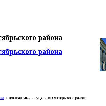
брьского района
брьского района
ика
›
Филиал МБУ «ГКЦСОН» Октябрьского района