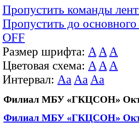
Пропустить команды лен
Пропустить до основного
OFF
Размер шрифта:
A
A
A
Цветовая схема:
A
A
A
Интервал:
Aa
Aa
Aa
Филиал МБУ «ГКЦСОН» Октя
Филиал МБУ «ГКЦСОН» Октя