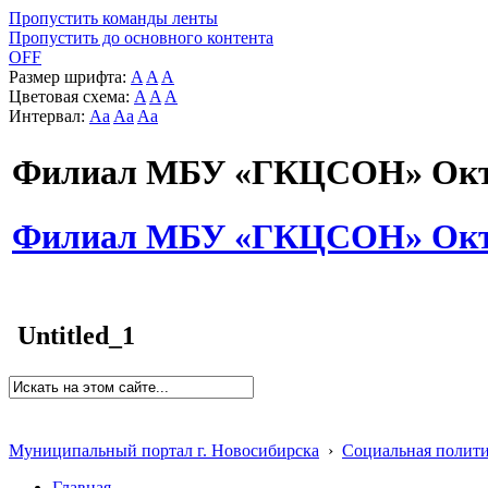
Пропустить команды ленты
Пропустить до основного контента
OFF
Размер шрифта:
A
A
A
Цветовая схема:
A
A
A
Интервал:
Aa
Aa
Aa
Филиал МБУ «ГКЦСОН» Октя
Филиал МБУ «ГКЦСОН» Октя
Untitled_1
Муниципальный портал г. Новосибирска
›
Социальная полит
Главная