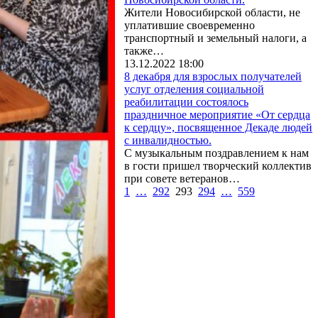
Жители Новосибирской области, не
уплатившие своевременно
транспортный и земельный налоги, а
также…
13.12.2022 18:00
8 декабря для взрослых получателей
услуг отделения социальной
реабилитации состоялось
праздничное мероприятие «От сердца
к сердцу», посвященное Декаде людей
с инвалидностью.
С музыкальным поздравлением к нам
в гости пришел творческий коллектив
при совете ветеранов…
1
…
292
293
294
…
559