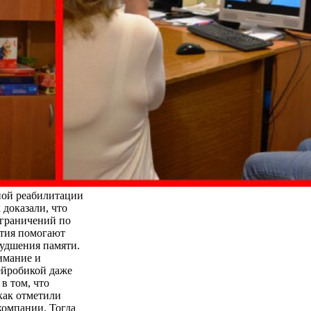
ьной реабилитации
 доказали, что
ограничений по
ятия помогают
худшения памяти.
имание и
ейробикой даже
в том, что
как отметили
компании. Тогда