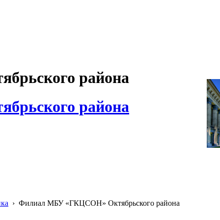
брьского района
брьского района
ика
›
Филиал МБУ «ГКЦСОН» Октябрьского района