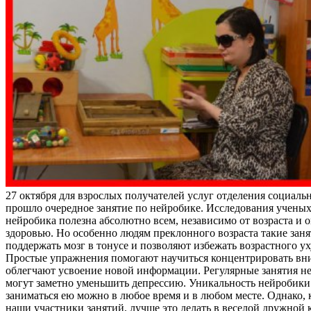
27 октября для взрослых получателей услуг отделения социал
прошло очередное занятие по нейробике. Исследования ученых
нейробика полезна абсолютно всем, независимо от возраста и 
здоровью. Но особенно людям преклонного возраста такие зан
поддержать мозг в тонусе и позволяют избежать возрастного у
Простые упражнения помогают научиться концентрировать вн
облегчают усвоение новой информации. Регулярные занятия н
могут заметно уменьшить депрессию. Уникальность нейробики 
заниматься ею можно в любое время и в любом месте. Однако, 
наши участники занятий, лучше это делать в веселой дружной 