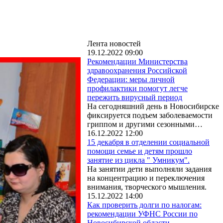
Лента новостей
19.12.2022 09:00
Рекомендации Министерства
здравоохранения Российской
Федерации: меры личной
профилактики помогут легче
пережить вирусный период
На сегодняшний день в Новосибирске
фиксируется подъем заболеваемости
гриппом и другими сезонными…
16.12.2022 12:00
15 декабря в отделении социальной
помощи семье и детям прошло
занятие из цикла " Умникум".
На занятии дети выполняли задания
на концентрацию и переключения
внимания, творческого мышления.
15.12.2022 14:00
Как проверить долги по налогам:
рекомендации УФНС России по
Новосибирской области.