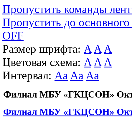
Пропустить команды лен
Пропустить до основного
OFF
Размер шрифта:
A
A
A
Цветовая схема:
A
A
A
Интервал:
Aa
Aa
Aa
Филиал МБУ «ГКЦСОН» Октя
Филиал МБУ «ГКЦСОН» Октя