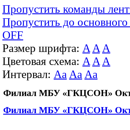
Пропустить команды лен
Пропустить до основного
OFF
Размер шрифта:
A
A
A
Цветовая схема:
A
A
A
Интервал:
Aa
Aa
Aa
Филиал МБУ «ГКЦСОН» Октя
Филиал МБУ «ГКЦСОН» Октя