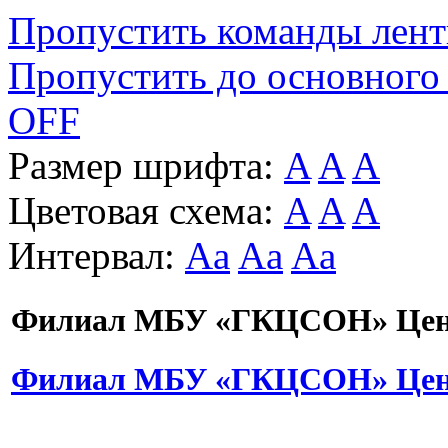
Пропустить команды лен
Пропустить до основного
OFF
Размер шрифта:
A
A
A
Цветовая схема:
A
A
A
Интервал:
Aa
Aa
Aa
Филиал МБУ «ГКЦСОН» Цент
Филиал МБУ «ГКЦСОН» Цент