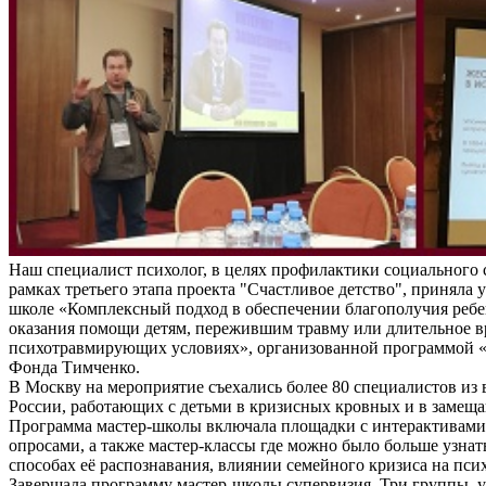
Наш специалист психолог, в целях профилактики социального 
рамках третьего этапа проекта "Счастливое детство", приняла у
школе «Комплексный подход в обеспечении благополучия ребе
оказания помощи детям, пережившим травму или длительное 
психотравмирующих условиях», организованной программой «
Фонда Тимченко.
В Москву на мероприятие съехались более 80 специалистов из 
России, работающих с детьми в кризисных кровных и в замещ
Программа мастер-школы включала площадки с интерактивам
опросами, а также мастер-классы где можно было больше узнат
способах её распознавания, влиянии семейного кризиса на пси
Завершала программу мастер-школы супервизия. Три группы, 