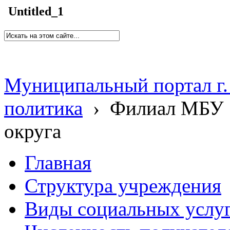
Untitled_1
Муниципальный портал г.
политика
›
Филиал МБУ 
округа
Главная
Структура учреждения
Виды социальных услу