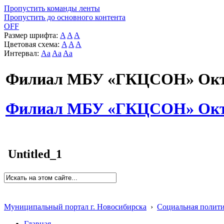
Пропустить команды ленты
Пропустить до основного контента
OFF
Размер шрифта:
A
A
A
Цветовая схема:
A
A
A
Интервал:
Aa
Aa
Aa
Филиал МБУ «ГКЦСОН» Октя
Филиал МБУ «ГКЦСОН» Октя
Untitled_1
Муниципальный портал г. Новосибирска
›
Социальная полит
Главная