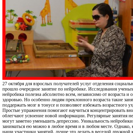
27 октября для взрослых получателей услуг отделения социал
прошло очередное занятие по нейробике. Исследования ученых
нейробика полезна абсолютно всем, независимо от возраста и 
здоровью. Но особенно людям преклонного возраста такие зан
поддержать мозг в тонусе и позволяют избежать возрастного у
Простые упражнения помогают научиться концентрировать вн
облегчают усвоение новой информации. Регулярные занятия н
могут заметно уменьшить депрессию. Уникальность нейробики 
заниматься ею можно в любое время и в любом месте. Однако, 
наши участники занятий, лучше это делать в веселой дружной 