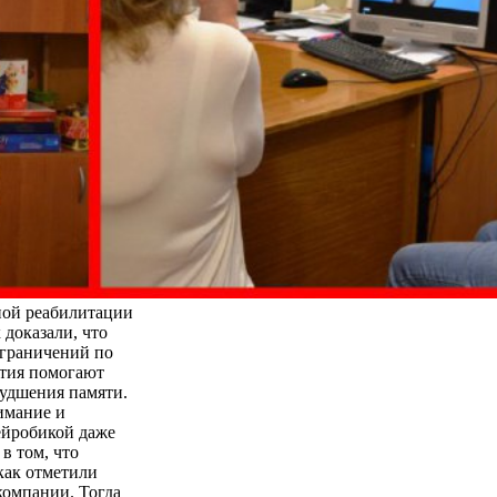
ьной реабилитации
 доказали, что
ограничений по
ятия помогают
худшения памяти.
имание и
ейробикой даже
в том, что
как отметили
компании. Тогда