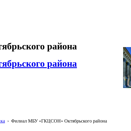
брьского района
брьского района
ика
›
Филиал МБУ «ГКЦСОН» Октябрьского района