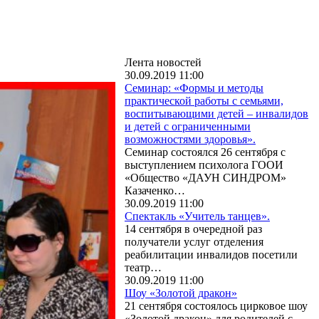
Лента новостей
30.09.2019 11:00
Семинар: «Формы и методы
практической работы с семьями,
воспитывающими детей – инвалидов
и детей с ограниченными
возможностями здоровья».
Семинар состоялся 26 сентября с
выступлением психолога ГООИ
«Общество «ДАУН СИНДРОМ»
Казаченко…
30.09.2019 11:00
Спектакль «Учитель танцев».
14 сентября в очередной раз
получатели услуг отделения
реабилитации инвалидов посетили
театр…
30.09.2019 11:00
Шоу «Золотой дракон»
21 сентября состоялось цирковое шоу
«Золотой дракон» для родителей с