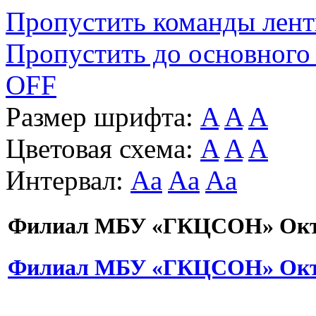
Пропустить команды лен
Пропустить до основного
OFF
Размер шрифта:
A
A
A
Цветовая схема:
A
A
A
Интервал:
Aa
Aa
Aa
Филиал МБУ «ГКЦСОН» Октя
Филиал МБУ «ГКЦСОН» Октя