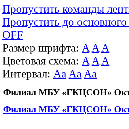
Пропустить команды лен
Пропустить до основного
OFF
Размер шрифта:
A
A
A
Цветовая схема:
A
A
A
Интервал:
Aa
Aa
Aa
Филиал МБУ «ГКЦСОН» Октя
Филиал МБУ «ГКЦСОН» Октя