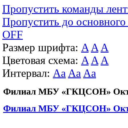
Пропустить команды лен
Пропустить до основного
OFF
Размер шрифта:
A
A
A
Цветовая схема:
A
A
A
Интервал:
Aa
Aa
Aa
Филиал МБУ «ГКЦСОН» Октя
Филиал МБУ «ГКЦСОН» Октя