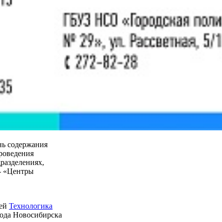
нь содержания
проведения
разделениях,
- «Центры
ией
Технологика
рода Новосибирска