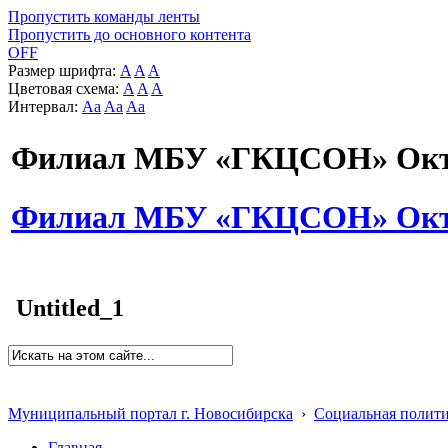
Пропустить команды ленты
Пропустить до основного контента
OFF
Размер шрифта:
A
A
A
Цветовая схема:
A
A
A
Интервал:
Aa
Aa
Aa
Филиал МБУ «ГКЦСОН» Октя
Филиал МБУ «ГКЦСОН» Октя
Untitled_1
Муниципальный портал г. Новосибирска
›
Социальная полит
Главная