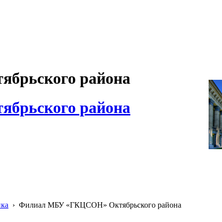
брьского района
брьского района
ика
›
Филиал МБУ «ГКЦСОН» Октябрьского района