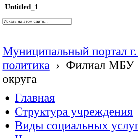
Untitled_1
Муниципальный портал г.
политика
›
Филиал МБУ 
округа
Главная
Структура учреждения
Виды социальных услу