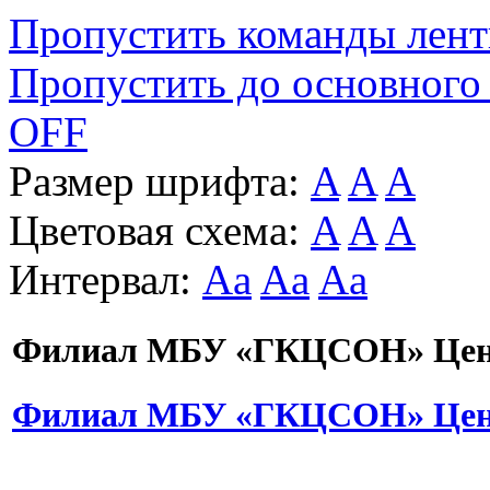
Пропустить команды лен
Пропустить до основного
OFF
Размер шрифта:
A
A
A
Цветовая схема:
A
A
A
Интервал:
Aa
Aa
Aa
Филиал МБУ «ГКЦСОН» Цент
Филиал МБУ «ГКЦСОН» Цент