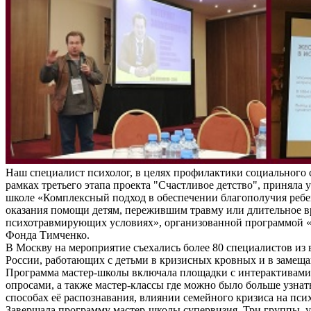
Наш специалист психолог, в целях профилактики социального 
рамках третьего этапа проекта "Счастливое детство", приняла у
школе «Комплексный подход в обеспечении благополучия ребе
оказания помощи детям, пережившим травму или длительное 
психотравмирующих условиях», организованной программой «
Фонда Тимченко.
В Москву на мероприятие съехались более 80 специалистов из 
России, работающих с детьми в кризисных кровных и в замещ
Программа мастер-школы включала площадки с интерактивам
опросами, а также мастер-классы где можно было больше узнат
способах её распознавания, влиянии семейного кризиса на пси
Завершала программу мастер-школы супервизия. Три группы, 